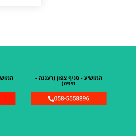
המושיע - סניף צפון (רעננה -
המושיע
חיפה)
058-5558896