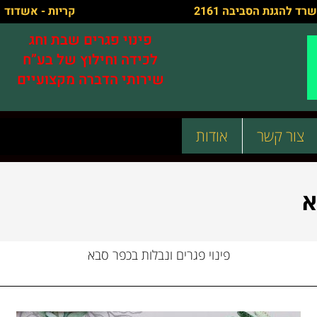
רד להגנת הסביבה 2161
קריות - אשדוד
פינוי פגרים שבת וחג
לכידה וחילוץ של בע”ח
שירותי הדברה מקצועיים
צור קשר
אודות
א
פינוי פגרים ונבלות בכפר סבא